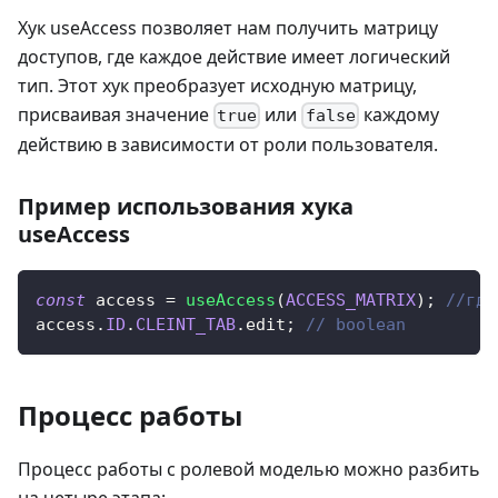
Хук useAccess позволяет нам получить матрицу
доступов, где каждое действие имеет логический
тип. Этот хук преобразует исходную матрицу,
присваивая значение
или
каждому
true
false
действию в зависимости от роли пользователя.
Пример использования хука
useAccess
const
 access 
=
useAccess
(
ACCESS_MATRIX
)
;
//где
access
.
ID
.
CLEINT_TAB
.
edit
;
// boolean
Процесс работы
Процесс работы с ролевой моделью можно разбить
на четыре этапа: