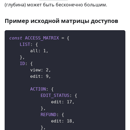
(глубина) может быть бесконечно большим.
Пример исходной матрицы доступов
const
ACCESS_MATRIX
=
{
LIST
:
{
all
:
1
,
}
,
ID
:
{
view
:
2
,
edit
:
9
,
ACTION
:
{
EDIT_STATUS
:
{
edit
:
17
,
}
,
REFUND
:
{
edit
:
18
,
}
,