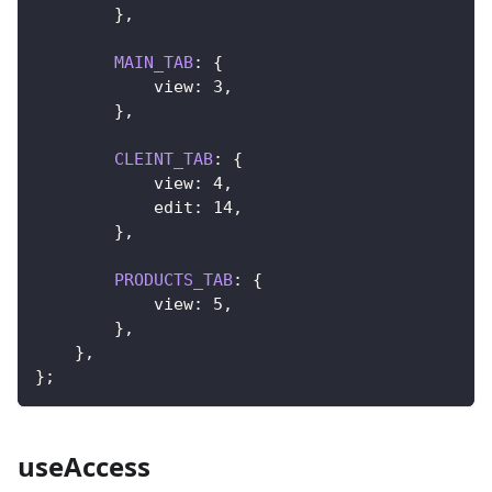
}
,
MAIN_TAB
:
{
view
:
3
,
}
,
CLEINT_TAB
:
{
view
:
4
,
edit
:
14
,
}
,
PRODUCTS_TAB
:
{
view
:
5
,
}
,
}
,
}
;
useAccess